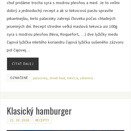
chuť pridáme trocha syra s modrou plesňou a med. Je to veľmi
dobrý a jednoduchý recept a ak si tekvicovú pastu spravíte
pikantnejšiu, tieto palacinky zahrejú človeka počas chladných
jesenných dní. Recept stredne veľká maslová tekvica asi 100g
syra s modrou plesňou (Niva, Roquefort, …) dve lyžičky medu
čajová lyžička mletého koriandru čajová lyžička sušeného zázvoru
pol čajovej…
ČÍTAŤ ĎALEJ
OZNAČENÉ
palacinky
,
street food
,
tekvica
,
zelenina
Klasický hamburger
21. 10. 2018
RECEPTY