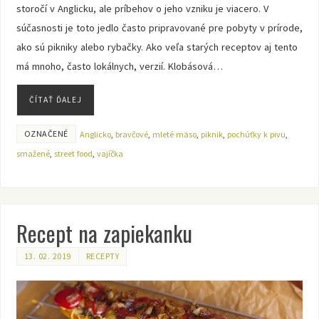
storočí v Anglicku, ale príbehov o jeho vzniku je viacero. V
súčasnosti je toto jedlo často pripravované pre pobyty v prírode,
ako sú pikniky alebo rybačky. Ako veľa starých receptov aj tento
má mnoho, často lokálnych, verzií. Klobásová…
ČÍTAŤ ĎALEJ
OZNAČENÉ
Anglicko
,
bravčové
,
mleté mäso
,
piknik
,
pochúťky k pivu
,
smažené
,
street food
,
vajíčka
Recept na zapiekanku
13. 02. 2019
RECEPTY