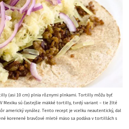
illy (asi 10 cm) plnia rôznymi plnkami. Tortilly môžu byť
 Mexiku sú častejšie mäkké tortilly, tvrdý variant – tie žlté
ôr americký vynález. Tento recept je vcelku neautentický, dal
ené korenené bravčové mleté mäso sa podáva v tortillách s