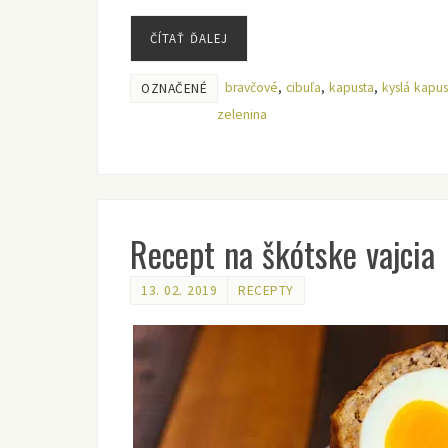
ČÍTAŤ ĎALEJ
bravčové
,
cibuľa
,
kapusta
,
kyslá kapus
OZNAČENÉ
zelenina
Recept na škótske vajcia
13. 02. 2019
RECEPTY