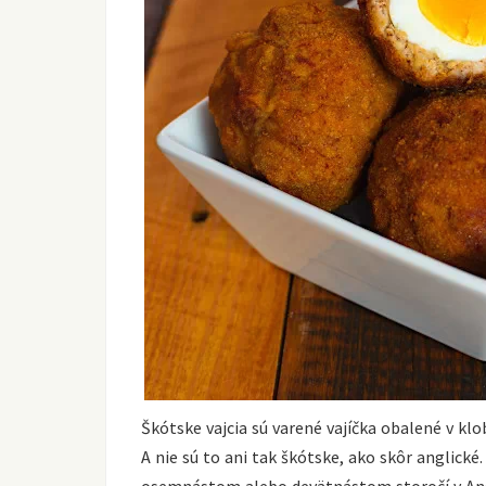
Škótske vajcia sú varené vajíčka obalené v kl
A nie sú to ani tak škótske, ako skôr anglické
osemnástom alebo devätnástom storočí v Anglic