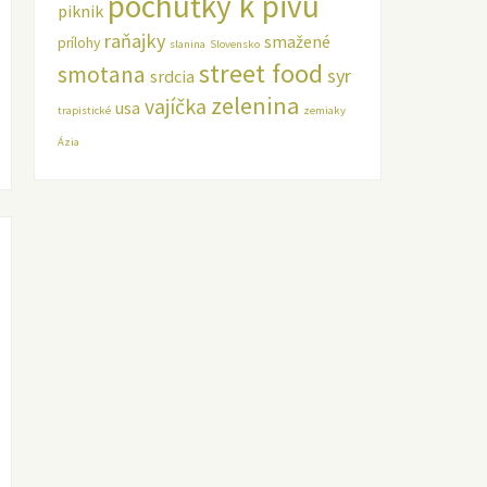
pochúťky k pivu
piknik
raňajky
smažené
prílohy
slanina
Slovensko
street food
smotana
syr
srdcia
zelenina
vajíčka
usa
trapistické
zemiaky
Ázia