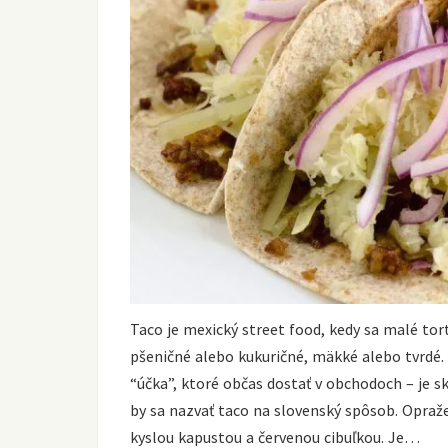
Taco je mexický street food, kedy sa malé tort
pšeničné alebo kukuričné, mäkké alebo tvrdé. V
“účka”, ktoré občas dostať v obchodoch – je sk
by sa nazvať taco na slovenský spôsob. Opraž
kyslou kapustou a červenou cibuľkou. Je…