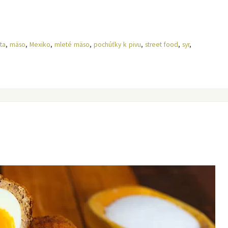
ta
,
mäso
,
Mexiko
,
mleté mäso
,
pochúťky k pivu
,
street food
,
syr
,