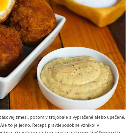
obásovej zmesi, potom v trojobale a vypražené alebo upečené.
. Ale to je jedno. Recept pravdepodobne vznikol v
ku, ale príbehov o jeho vzniku je viacero. V súčasnosti je