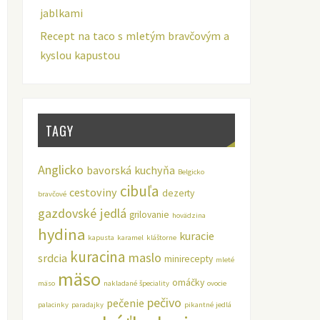
jablkami
Recept na taco s mletým bravčovým a
kyslou kapustou
TAGY
Anglicko
bavorská kuchyňa
Belgicko
cibuľa
cestoviny
dezerty
bravčové
gazdovské jedlá
grilovanie
hovädzina
hydina
kuracie
kapusta
karamel
kláštorne
kuracina
maslo
srdcia
minirecepty
mleté
mäso
omáčky
mäso
nakladané špeciality
ovocie
pečivo
pečenie
palacinky
paradajky
pikantné jedlá