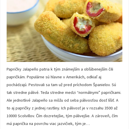
Papričky Jalapeño patria k tým známejším a obľúbenejším čili
papričkám. Populárne sú hlavne v Amerikách, odkiaľ aj
pochádzajú. Pestovali sa tam už pred príchodom Španielov. Sú
tak stredne pálivé. Teda stredne medzi “normálnymi” papričkami.
Ale jednotlivé Jalapeño sa môžu od seba pálivosťou dosť líšiť. A
to aj papričky z jednej rastliny. Ich pálivosť je v rozsahu 3500 až
10000 Scolvillov. Čím dozretejšie, tým pálivejšie. A zároveň, čím
má paprička na povrchu viac jazvičiek, tým je…