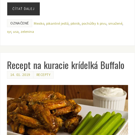
ČÍTAŤ ĎALEJ
OZNAČENÉ
Mexiko
,
pikantné jedlá
,
piknik
,
pochúťky k pivu
,
smažené
,
syr
,
usa
,
zelenina
Recept na kuracie krídelká Buffalo
14. 01. 2019
RECEPTY