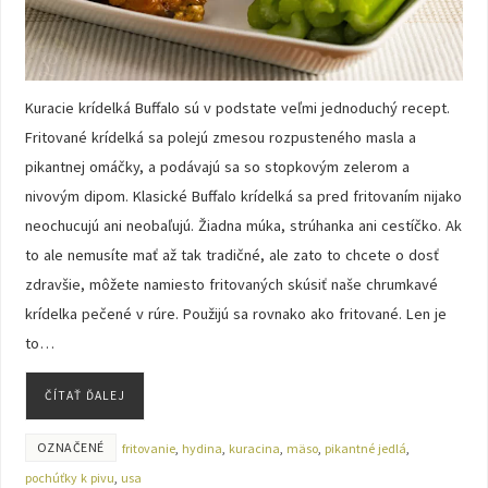
Kuracie krídelká Buffalo sú v podstate veľmi jednoduchý recept.
Fritované krídelká sa polejú zmesou rozpusteného masla a
pikantnej omáčky, a podávajú sa so stopkovým zelerom a
nivovým dipom. Klasické Buffalo krídelká sa pred fritovaním nijako
neochucujú ani neobaľujú. Žiadna múka, strúhanka ani cestíčko. Ak
to ale nemusíte mať až tak tradičné, ale zato to chcete o dosť
zdravšie, môžete namiesto fritovaných skúsiť naše chrumkavé
krídelka pečené v rúre. Použijú sa rovnako ako fritované. Len je
to…
ČÍTAŤ ĎALEJ
OZNAČENÉ
fritovanie
,
hydina
,
kuracina
,
mäso
,
pikantné jedlá
,
pochúťky k pivu
,
usa