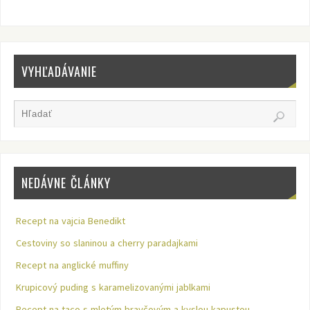
VYHĽADÁVANIE
NEDÁVNE ČLÁNKY
Recept na vajcia Benedikt
Cestoviny so slaninou a cherry paradajkami
Recept na anglické muffiny
Krupicový puding s karamelizovanými jablkami
Recept na taco s mletým bravčovým a kyslou kapustou