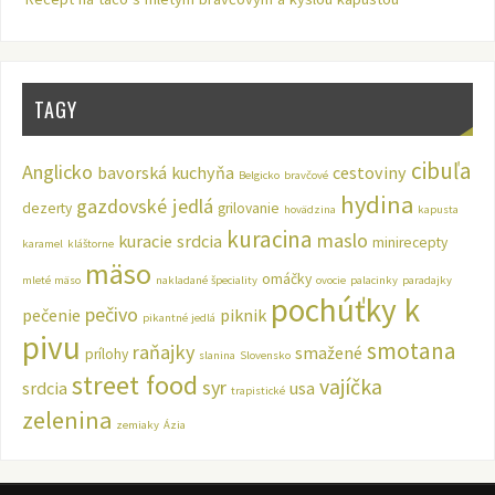
TAGY
cibuľa
Anglicko
bavorská kuchyňa
cestoviny
Belgicko
bravčové
hydina
gazdovské jedlá
dezerty
grilovanie
hovädzina
kapusta
kuracina
maslo
kuracie srdcia
minirecepty
karamel
kláštorne
mäso
omáčky
mleté mäso
nakladané špeciality
ovocie
palacinky
paradajky
pochúťky k
pečivo
pečenie
piknik
pikantné jedlá
pivu
smotana
raňajky
smažené
prílohy
slanina
Slovensko
street food
vajíčka
syr
srdcia
usa
trapistické
zelenina
zemiaky
Ázia