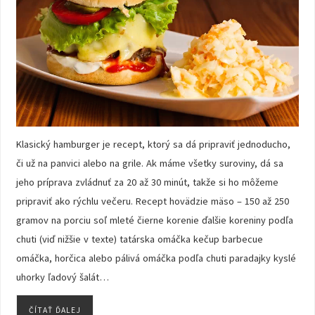
Klasický hamburger je recept, ktorý sa dá pripraviť jednoducho,
či už na panvici alebo na grile. Ak máme všetky suroviny, dá sa
jeho príprava zvládnuť za 20 až 30 minút, takže si ho môžeme
pripraviť ako rýchlu večeru. Recept hovädzie mäso – 150 až 250
gramov na porciu soľ mleté čierne korenie ďalšie koreniny podľa
chuti (viď nižšie v texte) tatárska omáčka kečup barbecue
omáčka, horčica alebo pálivá omáčka podľa chuti paradajky kyslé
uhorky ľadový šalát…
ČÍTAŤ ĎALEJ