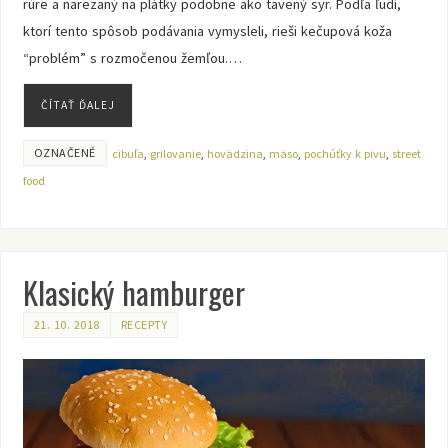
rúre a narezaný na plátky podobne ako tavený syr. Podľa ľudí,
ktorí tento spôsob podávania vymysleli, rieši kečupová koža
“problém” s rozmočenou žemľou.…
ČÍTAŤ ĎALEJ
OZNAČENÉ
cibuľa
,
grilovanie
,
hovädzina
,
mäso
,
pochúťky k pivu
,
street
food
Klasický hamburger
21. 10. 2018
RECEPTY