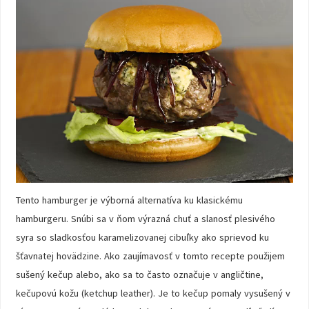
Tento hamburger je výborná alternatíva ku klasickému
hamburgeru. Snúbi sa v ňom výrazná chuť a slanosť plesivého
syra so sladkosťou karamelizovanej cibuľky ako sprievod ku
šťavnatej hovädzine. Ako zaujímavosť v tomto recepte použijem
sušený kečup alebo, ako sa to často označuje v angličtine,
kečupovú kožu (ketchup leather). Je to kečup pomaly vysušený v