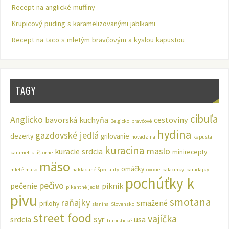
Recept na anglické muffiny
Krupicový puding s karamelizovanými jablkami
Recept na taco s mletým bravčovým a kyslou kapustou
TAGY
cibuľa
Anglicko
bavorská kuchyňa
cestoviny
Belgicko
bravčové
hydina
gazdovské jedlá
dezerty
grilovanie
hovädzina
kapusta
kuracina
maslo
kuracie srdcia
minirecepty
karamel
kláštorne
mäso
omáčky
mleté mäso
nakladané špeciality
ovocie
palacinky
paradajky
pochúťky k
pečivo
pečenie
piknik
pikantné jedlá
pivu
smotana
raňajky
smažené
prílohy
slanina
Slovensko
street food
vajíčka
syr
srdcia
usa
trapistické