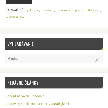
OZNAČENÉ
grilovanie
,
hovädzina
,
mäso
,
minirecepty
,
pochúťky k pivu
,
street food
,
usa
VYHĽADÁVANIE
NEDÁVNE ČLÁNKY
Recept na vajcia Benedikt
Cestoviny so slaninou a cherry paradajkami