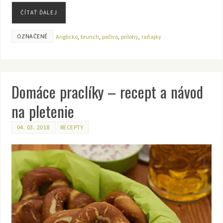
ČÍTAŤ ĎALEJ
OZNAČENÉ
Anglicko
,
brunch
,
pečivo
,
prílohy
,
raňajky
Domáce praclíky – recept a návod
na pletenie
04. 03. 2018
RECEPTY