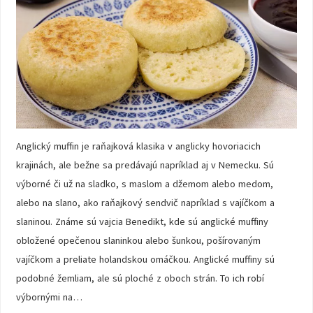
Anglický muffin je raňajková klasika v anglicky hovoriacich
krajinách, ale bežne sa predávajú napríklad aj v Nemecku. Sú
výborné či už na sladko, s maslom a džemom alebo medom,
alebo na slano, ako raňajkový sendvič napríklad s vajíčkom a
slaninou. Známe sú vajcia Benedikt, kde sú anglické muffiny
obložené opečenou slaninkou alebo šunkou, pošírovaným
vajíčkom a preliate holandskou omáčkou. Anglické muffiny sú
podobné žemliam, ale sú ploché z oboch strán. To ich robí
výbornými na…