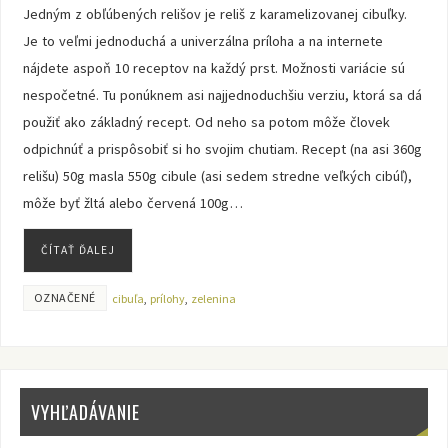
Jedným z obľúbených relišov je reliš z karamelizovanej cibuľky.
Je to veľmi jednoduchá a univerzálna príloha a na internete
nájdete aspoň 10 receptov na každý prst. Možnosti variácie sú
nespočetné. Tu ponúknem asi najjednoduchšiu verziu, ktorá sa dá
použiť ako základný recept. Od neho sa potom môže človek
odpichnúť a prispôsobiť si ho svojim chutiam. Recept (na asi 360g
relišu) 50g masla 550g cibule (asi sedem stredne veľkých cibúľ),
môže byť žltá alebo červená 100g…
ČÍTAŤ ĎALEJ
OZNAČENÉ
cibuľa
,
prílohy
,
zelenina
VYHĽADÁVANIE