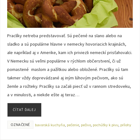
Praclíky netreba predstavovať. Sú pečené na slano alebo na
sladko a sú populárne hlavne v nemecky hovoriacich krajinách,
ale napríklad aj v Amerike, kam ich priviezli nemeckí prisťahovalci.
V Nemecku sú veľmi populárne v rýchlom občerstvení, či už
pomastené maslom a pažítkou alebo obložené. Praclíky sú tam
takmer vždy doprevádzané aj iným lúhovým pečivom, ako sú
žemle a rožteky. Praclíky sa začali piecť už v rannom stredoveku,
a v minulosti, a niekde ešte aj teraz…
ČÍTAŤ ĎALEJ
OZNAČENÉ
bavorská kuchyňa
,
pečenie
,
pečivo
,
pochúťky k pivu
,
prílohy