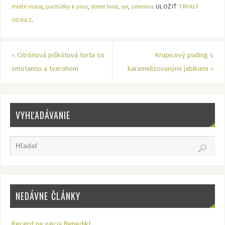
mleté mäso
,
pochúťky k pivu
,
street food
,
syr
,
zelenina
.
ULOŽIŤ
TRVALÝ
ODKAZ
.
«
Citrónová piškótová torta so
Krupicový puding s
smotanou a tvarohom
karamelizovanými jablkami
»
VYHĽADÁVANIE
NEDÁVNE ČLÁNKY
Recept na vajcia Benedikt