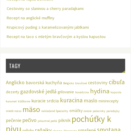
Cestoviny so slaninou a cherry paradajkami
Recept na anglické muffiny
Krupicový puding s karamelizovanými jablkami
Recept na taco s mletým bravčovým a kyslou kapustou
TAGY
cibuľa
Anglicko
bavorská kuchyňa
cestoviny
Belgicko
bravčové
hydina
gazdovské jedlá
dezerty
grilovanie
hovädzina
kapusta
kuracina
maslo
kuracie srdcia
minirecepty
karamel
kláštorne
mäso
omáčky
mleté mäso
nakladané špeciality
ovocie
palacinky
paradajky
pochúťky k
pečivo
pečenie
piknik
pikantné jedlá
pivu
smotana
raňajky
smažené
prílohy
slanina
Slovensko