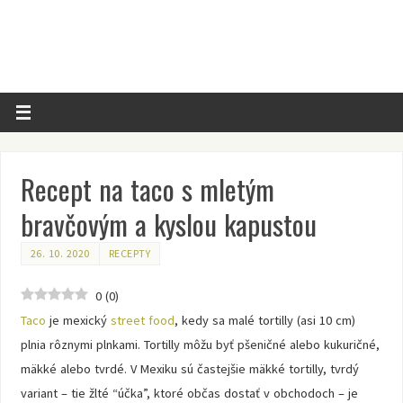
Recept na taco s mletým
bravčovým a kyslou kapustou
26. 10. 2020
RECEPTY
0
(
0
)
Taco
je mexický
street food
, kedy sa malé tortilly (asi 10 cm)
plnia rôznymi plnkami. Tortilly môžu byť pšeničné alebo kukuričné,
mäkké alebo tvrdé. V Mexiku sú častejšie mäkké tortilly, tvrdý
variant – tie žlté “účka”, ktoré občas dostať v obchodoch – je