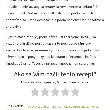
ho môžeme orestovať do chrumkava. Zmes je potrebné
pravidelne miešať, aby sa restovala rovnomerne a niektoré časti
sa nepripiekli. Keď mäso a cibuľka zhnedne podľa našej chuti,
odstavíme ho. Zmes ochutnáme a podľa potreby ešte dosolíme a
okoreníme.
Kým sa mäso restuje, podľa návodu si zohrejeme tortilly. Na
každú tortillu dáme porciu mäsa a to posypeme strúhaným
syrom. Ak chceme, môžeme syr roztopiť v rúre pod grilom. Na
záver sa plnka posype kyslou kapustou a červenou cibuľkou.
Ihneď podávame. Tacos sa pri jedení nebalia, len sa prehnú.
Ako sa Vám páčil tento recept?
1 hviezdička - najmenej, 5 hviezdičiek - najviac
OZNAČENÉ
bravčové
,
cibuľa
,
kapusta
,
kyslá kapusta
,
mäso
,
Mexiko
,