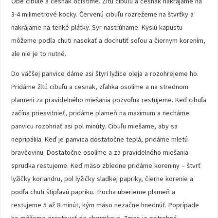
Obe cibule a cesnak očistíme. Žltú cibuľu a cesnak nakrájame na
3-4 milimetrové kocky. Červenú cibuľu rozrežeme na štvrťky a
nakrájame na tenké plátky. Syr nastrúhame. Kyslú kapustu
môžeme podľa chuti nasekať a dochutiť soľou a čiernym korením,
ale nie je to nutné.
Do väčšej panvice dáme asi štyri lyžice oleja a rozohrejeme ho.
Pridáme žltú cibuľu a cesnak, zľahka osolíme a na strednom
plameni za pravidelného miešania pozvoľna restujeme. Keď cibuľa
začína priesvitnieť, pridáme plameň na maximum a necháme
panvicu rozohriať asi pol minúty. Cibuľu miešame, aby sa
nepripálila. Keď je panvica dostatočne teplá, pridáme mletú
bravčovinu. Dostatočne osolíme a za pravidelného miešania
sprudka restujeme. Keď mäso zbledne pridáme koreniny – štvrť
lyžičky koriandru, pol lyžičky sladkej papriky, čierne korenie a
podľa chuti štipľavú papriku. Trocha uberieme plameň a
restujeme 5 až 8 minút, kým mäso nezačne hnednúť. Poprípade