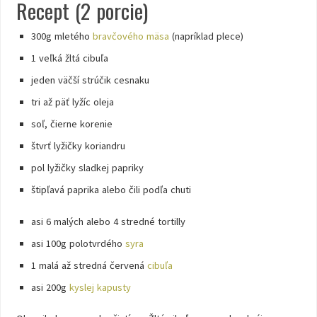
Recept (2 porcie)
300g mletého
bravčového mäsa
(napríklad plece)
1 veľká žltá cibuľa
jeden väčší strúčik cesnaku
tri až päť lyžíc oleja
soľ, čierne korenie
štvrť lyžičky koriandru
pol lyžičky sladkej papriky
štipľavá paprika alebo čili podľa chuti
asi 6 malých alebo 4 stredné tortilly
asi 100g polotvrdého
syra
1 malá až stredná červená
cibuľa
asi 200g
kyslej kapusty