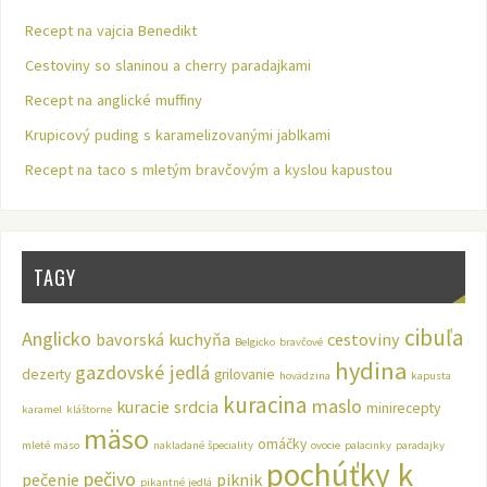
Recept na vajcia Benedikt
Cestoviny so slaninou a cherry paradajkami
Recept na anglické muffiny
Krupicový puding s karamelizovanými jablkami
Recept na taco s mletým bravčovým a kyslou kapustou
TAGY
cibuľa
Anglicko
bavorská kuchyňa
cestoviny
Belgicko
bravčové
hydina
gazdovské jedlá
dezerty
grilovanie
hovädzina
kapusta
kuracina
maslo
kuracie srdcia
minirecepty
karamel
kláštorne
mäso
omáčky
mleté mäso
nakladané špeciality
ovocie
palacinky
paradajky
pochúťky k
pečivo
pečenie
piknik
pikantné jedlá