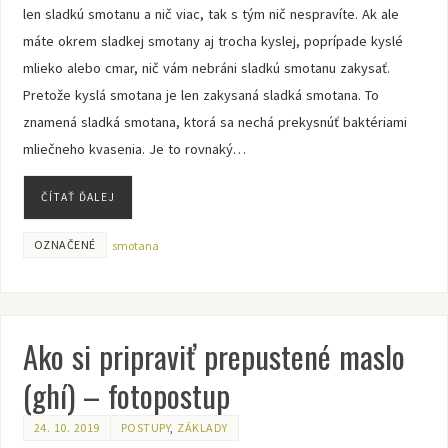
len sladkú smotanu a nič viac, tak s tým nič nespravíte. Ak ale
máte okrem sladkej smotany aj trocha kyslej, poprípade kyslé
mlieko alebo cmar, nič vám nebráni sladkú smotanu zakysať.
Pretože kyslá smotana je len zakysaná sladká smotana. To
znamená sladká smotana, ktorá sa nechá prekysnúť baktériami
mliečneho kvasenia. Je to rovnaký…
ČÍTAŤ ĎALEJ
OZNAČENÉ
smotana
Ako si pripraviť prepustené maslo
(ghí) – fotopostup
24. 10. 2019
POSTUPY
,
ZÁKLADY