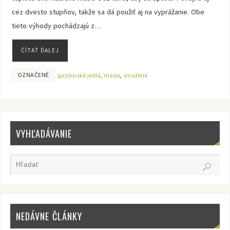
cez dvesto stupňov, takže sa dá použiť aj na vyprážanie. Obe
tieto výhody pochádzajú z…
ČÍTAŤ ĎALEJ
OZNAČENÉ
gazdovské jedlá
,
maslo
,
smažené
VYHĽADÁVANIE
NEDÁVNE ČLÁNKY