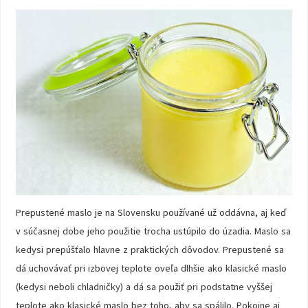
Prepustené maslo je na Slovensku používané už oddávna, aj keď
v súčasnej dobe jeho použitie trocha ustúpilo do úzadia. Maslo sa
kedysi prepúšťalo hlavne z praktických dôvodov. Prepustené sa
dá uchovávať pri izbovej teplote oveľa dlhšie ako klasické maslo
(kedysi neboli chladničky) a dá sa použiť pri podstatne vyššej
teplote ako klasické maslo bez toho, aby sa spálilo. Pokojne aj