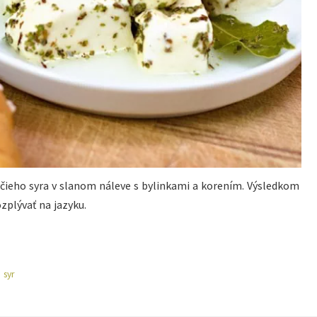
čieho syra v slanom náleve s bylinkami a korením. Výsledkom
zplývať na jazyku.
,
syr