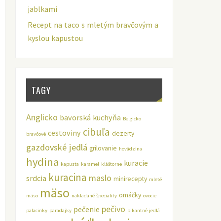
jablkami
Recept na taco s mletým bravčovým a
kyslou kapustou
TAGY
Anglicko
bavorská kuchyňa
Belgicko
cibuľa
cestoviny
dezerty
bravčové
gazdovské jedlá
grilovanie
hovädzina
hydina
kuracie
kapusta
karamel
kláštorne
kuracina
maslo
srdcia
minirecepty
mleté
mäso
omáčky
mäso
nakladané špeciality
ovocie
pečivo
pečenie
palacinky
paradajky
pikantné jedlá