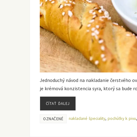
Jednoduchý návod na nakladanie čerstvého ov
je krémová konzistencia syra, ktorý sa bude ro
ČÍTAŤ ĎALEJ
nakladané špeciality
,
pochúťky k pivu
OZNAČENÉ