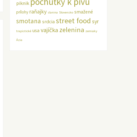
pochúťky k pivu
piknik
raňajky
smažené
prílohy
slanina
Slovensko
street food
smotana
syr
srdcia
zelenina
vajíčka
usa
trapistické
zemiaky
Ázia