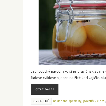
Jednoduchý návod, ako si pripraviť nakladané va
fialové cviklové a jeden na žlté karí vajíčka plu
ČÍTAŤ ĎALEJ
nakladané špeciality
,
pochúťky k pivu
OZNAČENÉ