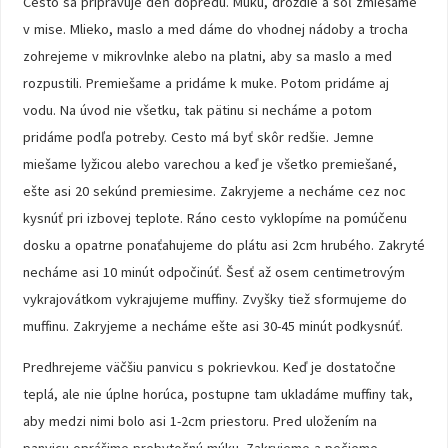
Cesto sa pripravuje deň dopredu. Múku, droždie a soľ zmiešame
v mise. Mlieko, maslo a med dáme do vhodnej nádoby a trocha
zohrejeme v mikrovlnke alebo na platni, aby sa maslo a med
rozpustili. Premiešame a pridáme k muke. Potom pridáme aj
vodu. Na úvod nie všetku, tak pätinu si necháme a potom
pridáme podľa potreby. Cesto má byť skôr redšie. Jemne
miešame lyžicou alebo varechou a keď je všetko premiešané,
ešte asi 20 sekúnd premiesime. Zakryjeme a necháme cez noc
kysnúť pri izbovej teplote. Ráno cesto vyklopíme na pomúčenu
dosku a opatrne ponaťahujeme do plátu asi 2cm hrubého. Zakryté
necháme asi 10 minút odpočinúť. Šesť až osem centimetrovým
vykrajovátkom vykrajujeme muffiny. Zvyšky tiež sformujeme do
muffinu. Zakryjeme a necháme ešte asi 30-45 minút podkysnúť.
Predhrejeme väčšiu panvicu s pokrievkou. Keď je dostatočne
teplá, ale nie úplne horúca, postupne tam ukladáme muffiny tak,
aby medzi nimi bolo asi 1-2cm priestoru. Pred uložením na