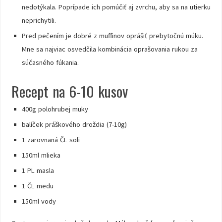
nedotýkala. Poprípade ich pomúčiť aj zvrchu, aby sa na utierku
neprichytili.
Pred pečením je dobré z muffinov oprášiť prebytočnú múku.
Mne sa najviac osvedčila kombinácia oprašovania rukou za
súčasného fúkania.
Recept na 6-10 kusov
400g polohrubej muky
balíček práškového droždia (7-10g)
1 zarovnaná ČL soli
150ml mlieka
1 PL masla
1 ČL medu
150ml vody