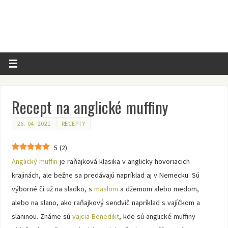
Recept na anglické muffiny
26. 04. 2021
RECEPTY
5
(
2
)
Anglický muffin
je raňajková klasika v anglicky hovoriacich
krajinách, ale bežne sa predávajú napríklad aj v Nemecku. Sú
výborné či už na sladko, s
maslom
a džemom alebo medom,
alebo na slano, ako raňajkový sendvič napríklad s vajíčkom a
slaninou. Známe sú
vajcia Benedikt
, kde sú anglické muffiny