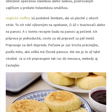
obložené opečenou slaninkou alebo šunkou, pošírovaným
vajíčkom a preliate holandskou omáčkou.
Anglické muffiny
sú podobné žemliam, ale sú ploché z oboch
strán. To ich robí výbornými na opekanie, či úž v toastovači alebo
na panvici. A v tomto recepte budu na panvici aj pečené. Ich
príprava je jednoduchá, cesto sa dá pripraviť za päť minút.
Pripravuje sa deň dopredu. Pečenie je zas trocha prácnejšie,
podľa toho, akú veľkú má človek panvicu. Ale nie je to až také
strašné. Ja si ich pripravujem tak raz do mesiaca, niekedy aj
častejšie.