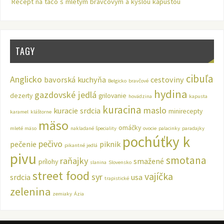
Recept na taco s mletým bravčovým a kyslou kapustou
TAGY
cibuľa
Anglicko
bavorská kuchyňa
cestoviny
Belgicko
bravčové
hydina
gazdovské jedlá
dezerty
grilovanie
hovädzina
kapusta
kuracina
maslo
kuracie srdcia
minirecepty
karamel
kláštorne
mäso
omáčky
mleté mäso
nakladané špeciality
ovocie
palacinky
paradajky
pochúťky k
pečivo
pečenie
piknik
pikantné jedlá
pivu
smotana
raňajky
smažené
prílohy
slanina
Slovensko
street food
vajíčka
syr
srdcia
usa
trapistické
zelenina
zemiaky
Ázia