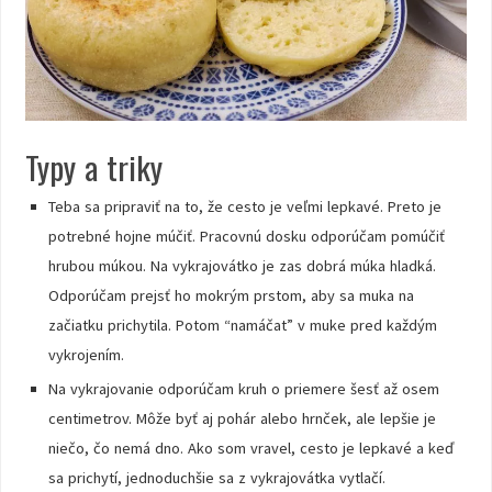
Typy a triky
Teba sa pripraviť na to, že cesto je veľmi lepkavé. Preto je
potrebné hojne múčiť. Pracovnú dosku odporúčam pomúčiť
hrubou múkou. Na vykrajovátko je zas dobrá múka hladká.
Odporúčam prejsť ho mokrým prstom, aby sa muka na
začiatku prichytila. Potom “namáčat” v muke pred každým
vykrojením.
Na vykrajovanie odporúčam kruh o priemere šesť až osem
centimetrov. Môže byť aj pohár alebo hrnček, ale lepšie je
niečo, čo nemá dno. Ako som vravel, cesto je lepkavé a keď
sa prichytí, jednoduchšie sa z vykrajovátka vytlačí.