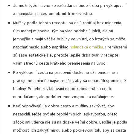
Je možné, že hlavne zo začiatku sa bude treba pri vykrajovaní
a manipulácii s cestom obrniť trpezlivosťou.
Muffiny podľa tohoto receptu sa dajú robiť aj bez miesenia.
Čim menej miesenia, tým sa viac podobajú lokši, ale sú
jemnejšie a majú väčšie bubliny vo vnútri, do ktorých sa môže
napchať maslo alebo napríklad
holandská omáčka
. Premiesené
sú zase estetickejšie, pretože lepšie držia tvar. V recepte
valím strednú cestu krátkeho premiesenia na úvod.
Po vyklopení cesta na pracovnú dosku ho už nemiesime a
pracujeme s ním čo najšetrnejšie, aby sa nenarušili spomínané
bubliny. Pri jeho rozťahovaní na potrebnú hrúbku cesto
nepritláčame, ale podoberieme zospodu a naťahujeme.
Keď odpočívajú, je dobre cesto a muffiny zakrývať, aby
nezaschli. Môže byť ale problém s ich lepkavosťou, preto
sáčok ani utierka nie sú na doske veľmi dobre. Lepšie je podla
možnosti ich zakryť misou alebo pokrievkou tak, aby sa cesta