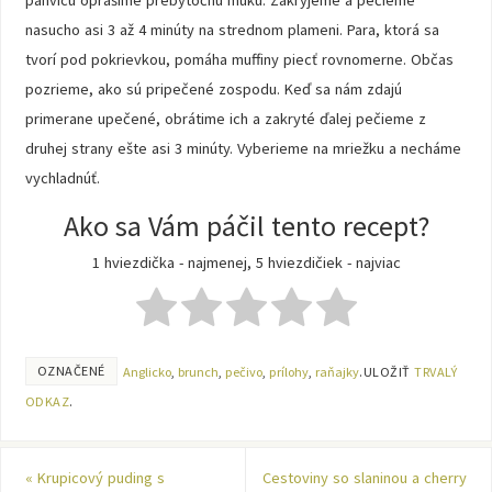
panvicu oprášime prebytočnú múku. Zakryjeme a pečieme
nasucho asi 3 až 4 minúty na strednom plameni. Para, ktorá sa
tvorí pod pokrievkou, pomáha muffiny piecť rovnomerne. Občas
pozrieme, ako sú pripečené zospodu. Keď sa nám zdajú
primerane upečené, obrátime ich a zakryté ďalej pečieme z
druhej strany ešte asi 3 minúty. Vyberieme na mriežku a necháme
vychladnúť.
Ako sa Vám páčil tento recept?
1 hviezdička - najmenej, 5 hviezdičiek - najviac
OZNAČENÉ
Anglicko
,
brunch
,
pečivo
,
prílohy
,
raňajky
.
ULOŽIŤ
TRVALÝ
ODKAZ
.
«
Krupicový puding s
Cestoviny so slaninou a cherry