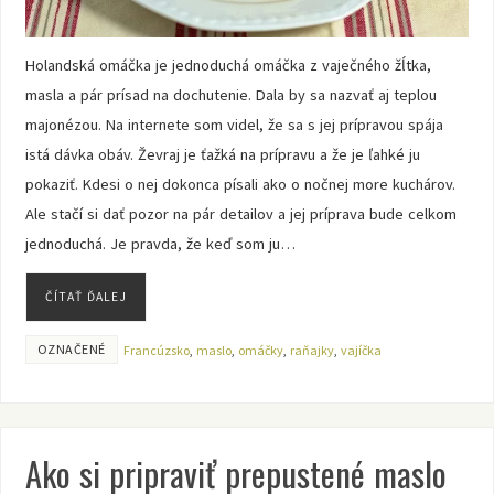
Holandská omáčka je jednoduchá omáčka z vaječného žĺtka,
masla a pár prísad na dochutenie. Dala by sa nazvať aj teplou
majonézou. Na internete som videl, že sa s jej prípravou spája
istá dávka obáv. Ževraj je ťažká na prípravu a že je ľahké ju
pokaziť. Kdesi o nej dokonca písali ako o nočnej more kuchárov.
Ale stačí si dať pozor na pár detailov a jej príprava bude celkom
jednoduchá. Je pravda, že keď som ju…
ČÍTAŤ ĎALEJ
OZNAČENÉ
Francúzsko
,
maslo
,
omáčky
,
raňajky
,
vajíčka
Ako si pripraviť prepustené maslo