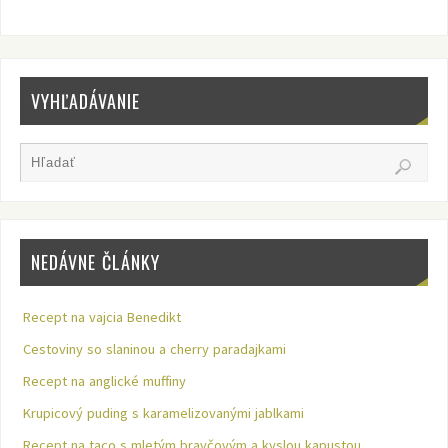
VYHĽADÁVANIE
NEDÁVNE ČLÁNKY
Recept na vajcia Benedikt
Cestoviny so slaninou a cherry paradajkami
Recept na anglické muffiny
Krupicový puding s karamelizovanými jablkami
Recept na taco s mletým bravčovým a kyslou kapustou