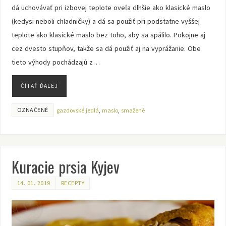
dá uchovávať pri izbovej teplote oveľa dlhšie ako klasické maslo
(kedysi neboli chladničky) a dá sa použiť pri podstatne vyššej
teplote ako klasické maslo bez toho, aby sa spálilo. Pokojne aj
cez dvesto stupňov, takže sa dá použiť aj na vyprážanie. Obe
tieto výhody pochádzajú z…
ČÍTAŤ ĎALEJ
OZNAČENÉ
gazdovské jedlá
,
maslo
,
smažené
Kuracie prsia Kyjev
14. 01. 2019
RECEPTY