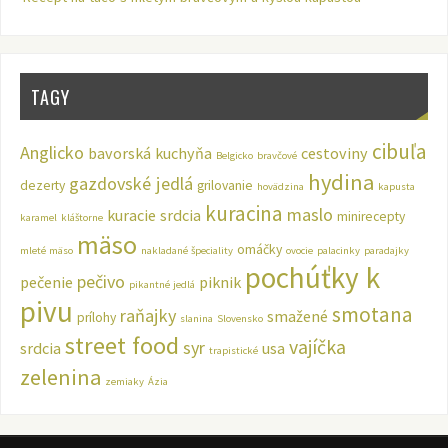
TAGY
cibuľa
Anglicko
bavorská kuchyňa
cestoviny
Belgicko
bravčové
hydina
gazdovské jedlá
dezerty
grilovanie
hovädzina
kapusta
kuracina
maslo
kuracie srdcia
minirecepty
karamel
kláštorne
mäso
omáčky
mleté mäso
nakladané špeciality
ovocie
palacinky
paradajky
pochúťky k
pečivo
pečenie
piknik
pikantné jedlá
pivu
smotana
raňajky
smažené
prílohy
slanina
Slovensko
street food
vajíčka
syr
srdcia
usa
trapistické
zelenina
zemiaky
Ázia