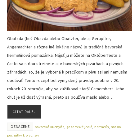
Obatzda (tiež Obazda alebo Obatzter, ale aj Gerupfter,
Angemachter a rôzne iné lokálne názvy) je tradičná bavorská
hermelínová pomazánka. Nájsť ju môžete na Októberfeste a
často sa s ňou stretnete aj v bavorských pivárňach a pivných
záhradách. To, že je výborná k praclíkom a pivu asi ani nemusím
dodávať. Tento recept bol vymyslený pravdepodobne v 20.
rokoch 20. storočia, aby sa zúžitkoval starší Camembert. Jeho
chuť je už dosť výrazná, preto sa používa maslo alebo…
ČÍTAŤ ĎALEJ
OZNAČENÉ
bavorská kuchyňa
,
gazdovské jedlá
,
hermelín
,
maslo
,
pochúťky k pivu
,
syr