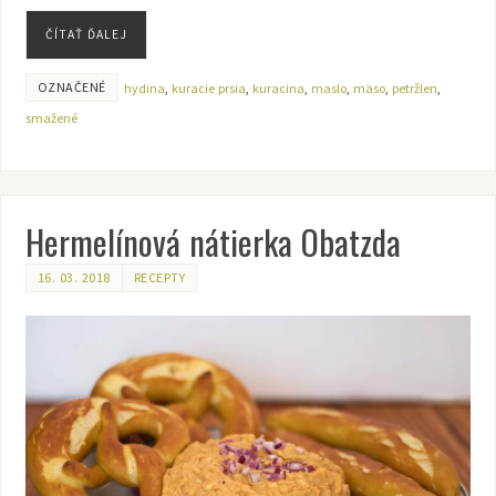
ČÍTAŤ ĎALEJ
OZNAČENÉ
hydina
,
kuracie prsia
,
kuracina
,
maslo
,
mäso
,
petržlen
,
smažené
Hermelínová nátierka Obatzda
16. 03. 2018
RECEPTY