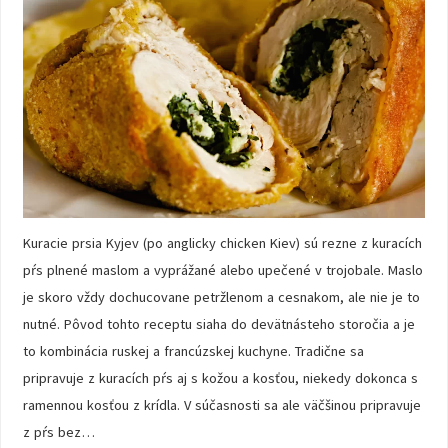
Kuracie prsia Kyjev (po anglicky chicken Kiev) sú rezne z kuracích
pŕs plnené maslom a vyprážané alebo upečené v trojobale. Maslo
je skoro vždy dochucovane petržlenom a cesnakom, ale nie je to
nutné. Pôvod tohto receptu siaha do devätnásteho storočia a je
to kombinácia ruskej a francúzskej kuchyne. Tradične sa
pripravuje z kuracích pŕs aj s kožou a kosťou, niekedy dokonca s
ramennou kosťou z krídla. V súčasnosti sa ale väčšinou pripravuje
z pŕs bez…