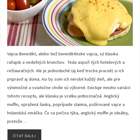
Vajcia Benedikt, alebo tiež benediktínske vajcia, sú klasika
raňajok a nedeľných brunchov. Teda aspoň tých hotelových a
reštauračných. Ale je jednoduché (aj keď trocha pracné) si ich
pripraviť aj doma. Asi by som ich nerobil každý deň, ale pre
výnimočné a sviatočne chvíle sú výborné. Existuje mnoho variácii
tohoto receptu, ale klasika je vcelku jednoznačná. Anglický
muffin, opražená šunka, poprípade slanina, pošírované vajce a
holandská omáčka. Čo sa pečiva týka, anglický muffin je ideálny,
pretože…
ČÍTAŤ ĎALEJ