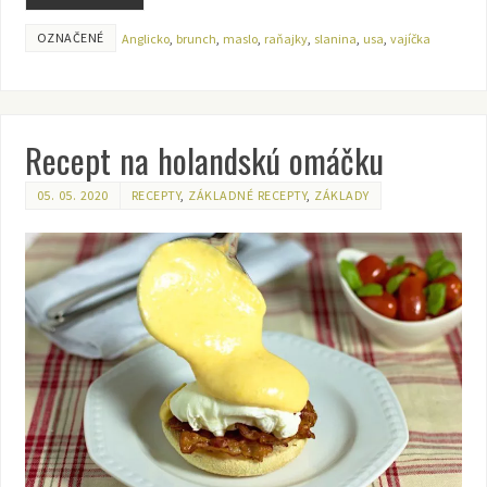
OZNAČENÉ
Anglicko
,
brunch
,
maslo
,
raňajky
,
slanina
,
usa
,
vajíčka
Recept na holandskú omáčku
05. 05. 2020
RECEPTY
,
ZÁKLADNÉ RECEPTY
,
ZÁKLADY