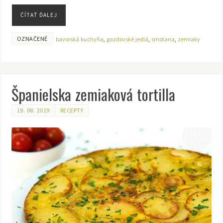
ČÍTAŤ ĎALEJ
OZNAČENÉ
bavorská kuchyňa
,
gazdovské jedlá
,
smotana
,
zemiaky
Španielska zemiaková tortilla
19. 08. 2019
RECEPTY