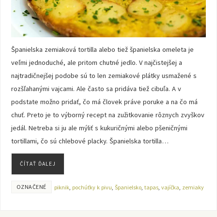
Španielska zemiaková tortilla alebo tiež španielska omeleta je
veľmi jednoduché, ale pritom chutné jedlo. V najčistejšej a
najtradičnejšej podobe sú to len zemiakové plátky usmažené s
rozšľahanými vajcami. Ale často sa pridáva tiež cibuľa. A v
podstate možno pridať, čo má človek práve poruke a na čo má
chuť. Preto je to výborný recept na zužitkovanie rôznych zvyškov
jedál. Netreba si ju ale mýliť s kukuričnými alebo pšeničnými
tortillami, čo sú chlebové placky. Španielska tortilla…
ČÍTAŤ ĎALEJ
OZNAČENÉ
piknik
,
pochúťky k pivu
,
Španielsko
,
tapas
,
vajíčka
,
zemiaky