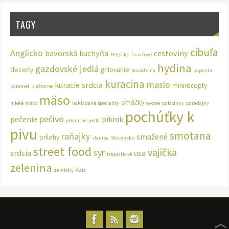
TAGY
cibuľa
Anglicko
bavorská kuchyňa
cestoviny
Belgicko
bravčové
hydina
gazdovské jedlá
dezerty
grilovanie
hovädzina
kapusta
kuracina
maslo
kuracie srdcia
minirecepty
karamel
kláštorne
mäso
omáčky
mleté mäso
nakladané špeciality
ovocie
palacinky
paradajky
pochúťky k
pečivo
pečenie
piknik
pikantné jedlá
pivu
smotana
raňajky
smažené
prílohy
slanina
Slovensko
street food
vajíčka
syr
srdcia
usa
trapistické
zelenina
zemiaky
Ázia