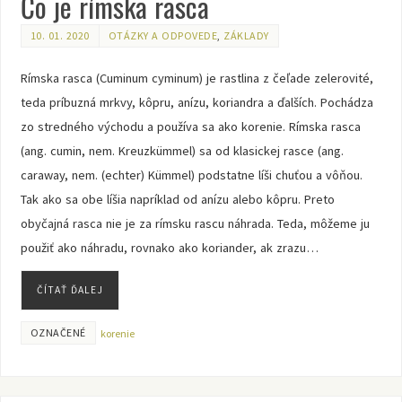
Čo je rímska rasca
10. 01. 2020
OTÁZKY A ODPOVEDE
,
ZÁKLADY
Rímska rasca (Cuminum cyminum) je rastlina z čeľade zelerovité,
teda príbuzná mrkvy, kôpru, anízu, koriandra a ďalších. Pochádza
zo stredného východu a používa sa ako korenie. Rímska rasca
(ang. cumin, nem. Kreuzkümmel) sa od klasickej rasce (ang.
caraway, nem. (echter) Kümmel) podstatne líši chuťou a vôňou.
Tak ako sa obe líšia napríklad od anízu alebo kôpru. Preto
obyčajná rasca nie je za rímsku rascu náhrada. Teda, môžeme ju
použiť ako náhradu, rovnako ako koriander, ak zrazu…
ČÍTAŤ ĎALEJ
OZNAČENÉ
korenie