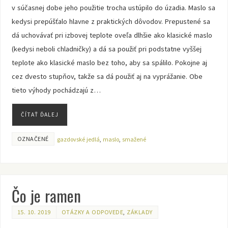
v súčasnej dobe jeho použitie trocha ustúpilo do úzadia. Maslo sa
kedysi prepúšťalo hlavne z praktických dôvodov. Prepustené sa
dá uchovávať pri izbovej teplote oveľa dlhšie ako klasické maslo
(kedysi neboli chladničky) a dá sa použiť pri podstatne vyššej
teplote ako klasické maslo bez toho, aby sa spálilo. Pokojne aj
cez dvesto stupňov, takže sa dá použiť aj na vyprážanie. Obe
tieto výhody pochádzajú z…
ČÍTAŤ ĎALEJ
OZNAČENÉ
gazdovské jedlá
,
maslo
,
smažené
Čo je ramen
15. 10. 2019
OTÁZKY A ODPOVEDE
,
ZÁKLADY