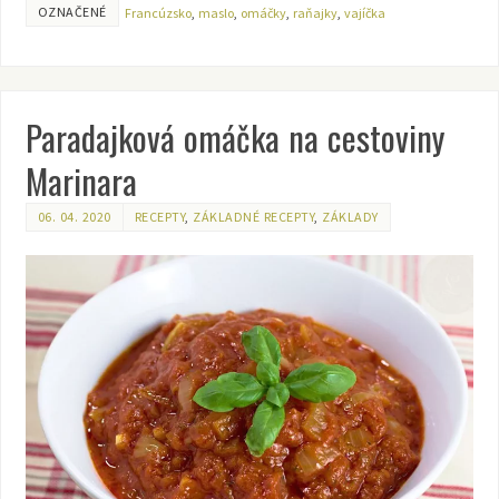
OZNAČENÉ
Francúzsko
,
maslo
,
omáčky
,
raňajky
,
vajíčka
Paradajková omáčka na cestoviny
Marinara
06. 04. 2020
RECEPTY
,
ZÁKLADNÉ RECEPTY
,
ZÁKLADY