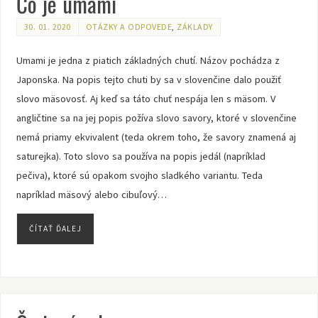
Čo je umami
30. 01. 2020
OTÁZKY A ODPOVEDE
,
ZÁKLADY
Umami je jedna z piatich základných chutí. Názov pochádza z
Japonska. Na popis tejto chuti by sa v slovenčine dalo použiť
slovo mäsovosť. Aj keď sa táto chuť nespája len s mäsom. V
angličtine sa na jej popis požíva slovo savory, ktoré v slovenčine
nemá priamy ekvivalent (teda okrem toho, že savory znamená aj
saturejka). Toto slovo sa používa na popis jedál (napríklad
pečiva), ktoré sú opakom svojho sladkého variantu. Teda
napríklad mäsový alebo cibuľový…
ČÍTAŤ ĎALEJ