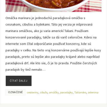
Omáčka marinara je jednoduchá paradajková omáčka s
cesnakom, cibuľou a bylinkami. Táto jej verzia je inšpirovaná
marinara omáčkou, ako ju varia americkí Taliani. Používam
konzervované paradajky, takže sa dá variť celoročne. Kdesi na
internete som čítal odporúčanie používať konzervy, kde sú
paradajky v celku. Na tieto vraj konzervárne používajú lepšie kusy
paradajok, preto sú lepšie ako paradajky krájané alebo napríklad
paradajková drť. Ale kto vie, či je to pravda. Použitie čerstvých
paradajok by tiež nemalo…
ČÍTAŤ ĎALEJ
OZNAČENÉ
cestoviny
,
cibuľa
,
omáčky
,
paradajky
,
Taliansko
,
zelenina