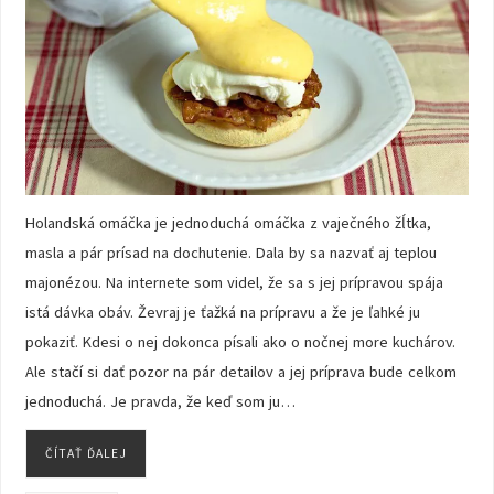
Holandská omáčka je jednoduchá omáčka z vaječného žĺtka,
masla a pár prísad na dochutenie. Dala by sa nazvať aj teplou
majonézou. Na internete som videl, že sa s jej prípravou spája
istá dávka obáv. Ževraj je ťažká na prípravu a že je ľahké ju
pokaziť. Kdesi o nej dokonca písali ako o nočnej more kuchárov.
Ale stačí si dať pozor na pár detailov a jej príprava bude celkom
jednoduchá. Je pravda, že keď som ju…
ČÍTAŤ ĎALEJ