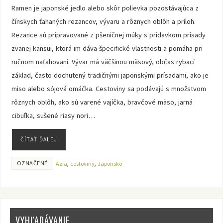
Ramen je japonské jedlo alebo skôr polievka pozostávajúca z
čínskych ťahaných rezancov, vývaru a rôznych oblôh a príloh.
Rezance sú pripravované z pšeničnej múky s prídavkom prísady
zvanej kansui, ktorá im dáva špecifické vlastnosti a pomáha pri
ručnom naťahovaní. Vývar má väčšinou mäsový, občas rybací
základ, často dochutený tradičnými japonskými prísadami, ako je
miso alebo sójová omáčka. Cestoviny sa podávajú s množstvom
rôznych oblôh, ako sú varené vajíčka, bravčové mäso, jarná
cibuľka, sušené riasy nori…
ČÍTAŤ ĎALEJ
OZNAČENÉ
Ázia
,
cestoviny
,
Japonsko
VYHĽADÁVANIE