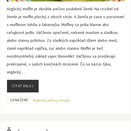
Anglický muffin je okrúhle pečivo podobné žemli. Na rozdiel od
žemle je muffin plochý z oboch strán. A žemľa je zase v porovnaní
s muffinom tuhšia a ťahavejšia. Muffiny sa jedia hlavne ako
raňajkové jedlo. Väčšinou opečené, natrené maslom a sladkou
alebo slanou prílohou. Zo sladkých napríklad džem alebo med,
slané napríklad vajíčka, syr alebo slanina. Muffin je tiež
neodmysliteľný základ vajec Benedikt. Väčšinou sa predávajú
prekrojené, v našich končinách mrazené. Čo sa názvu týka,
anglický…
ČÍTAŤ ĎALEJ
OZNAČENÉ
Anglicko
,
pečivo
,
raňajky