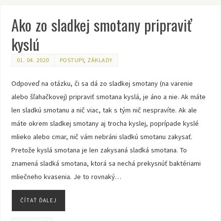
Ako zo sladkej smotany pripraviť
kyslú
01. 04. 2020
POSTUPY
,
ZÁKLADY
Odpoveď na otázku, či sa dá zo sladkej smotany (na varenie
alebo šľahačkovej) pripraviť smotana kyslá, je áno a nie. Ak máte
len sladkú smotanu a nič viac, tak s tým nič nespravíte. Ak ale
máte okrem sladkej smotany aj trocha kyslej, poprípade kyslé
mlieko alebo cmar, nič vám nebráni sladkú smotanu zakysať.
Pretože kyslá smotana je len zakysaná sladká smotana. To
znamená sladká smotana, ktorá sa nechá prekysnúť baktériami
mliečneho kvasenia. Je to rovnaký…
ČÍTAŤ ĎALEJ