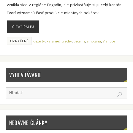
vznikla síce v regióne Engadin, ale privlastňuje si ju celý kantón.
Tvorí významnú časť produkcie miestnych pekárov…
ČÍTAŤ ĎALEJ
OZNAČENÉ
dezerty
,
karamel
,
orechy
,
pečenie
,
smotana
,
Vianoce
VYHĽADÁVANIE
NEDÁVNE ČLÁNKY