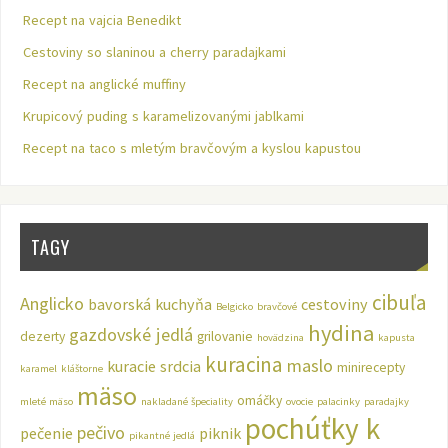
Recept na vajcia Benedikt
Cestoviny so slaninou a cherry paradajkami
Recept na anglické muffiny
Krupicový puding s karamelizovanými jablkami
Recept na taco s mletým bravčovým a kyslou kapustou
TAGY
cibuľa
Anglicko
bavorská kuchyňa
cestoviny
Belgicko
bravčové
hydina
gazdovské jedlá
dezerty
grilovanie
hovädzina
kapusta
kuracina
maslo
kuracie srdcia
minirecepty
karamel
kláštorne
mäso
omáčky
mleté mäso
nakladané špeciality
ovocie
palacinky
paradajky
pochúťky k
pečivo
pečenie
piknik
pikantné jedlá