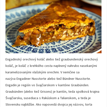
Engadinský orechový koláč alebo tiež graubundenský orechový
koláč, je koláč z krehkého cesta naplnený nahrubo nasekanými
karamelizovanými vlašskými orechmi. V nemčine sa
nazýva Engadiner Nusstorte alebo tiež Bündner Nusstorte.
Engadin je región vo švajčiarskom v kantóne Graubünden.
Graubünden (alebo tiež Grisons) je kantón, teda spolková krajina
Švajčiarska, susediaca s Rakúskom a Talianskom, a teda je
Slovensku najbližšie. Ako napovedá dvojica jej názvov, torta